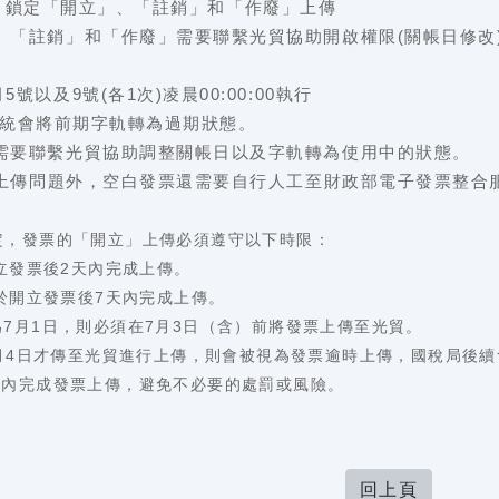
00 起 鎖定「開立」、「註銷」和「作廢」上傳
、「註銷」和「作廢」需要聯繫光貿協助開啟權限(關帳日修改
號以及9號(各1次)凌晨00:00:00執行
00 系統會將前期字軌轉為過期狀態。
需要聯繫光貿協助調整關帳日以及字軌轉為使用中的狀態。
逾期上傳問題外，空白發票還需要自行人工至財政部電子發票整合
定，發票的「開立」上傳必須遵守以下時限：
開立發票後2天內完成上傳。
需於開立發票後7天內完成上傳。
為7月1日，則必須在7月3日（含）前將發票上傳至光貿。
才傳至光貿進行上傳，則會被視為發票逾時上傳，國稅局後續
內完成發票上傳，避免不必要的處罰或風險。
回上頁