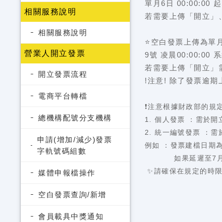
單月6日 00:00:
相關服務說明
若需要上傳「開立」
相關服務說明
⭐空白發票上傳為單月5
營業人開立發票
9號 凌晨00:00:
若需要上傳「開立」
開立發票流程
!注意! 除了發票
電商平台轉檔
❗注意根據財政部的規
總機構配號分支機構
1. 個人發票 ：需於
2. 統一編號發票 ：
申請(增加/減少)發票
例如 ：發票建檔日期
字軌號碼組數
如果延遲至7月4日
✨請確保在規定的時限
媒體申報檔操作
空白發票查詢/新增
會員載具中獎通知