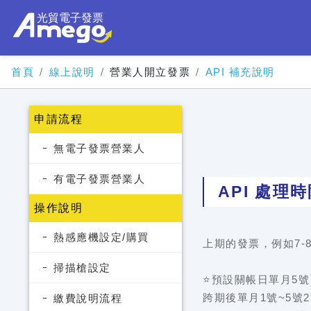
首頁
線上說明
營業人開立發票
API 補充說明
申請流程
無電子發票營業人
有電子發票營業人
API 處理
操作說明
熱感應機設定/購買
上期的發票，例如7-
掃描槍設定
⭐預設關帳日單月5號 2
跨期後單月1號~5號2
繳費說明流程