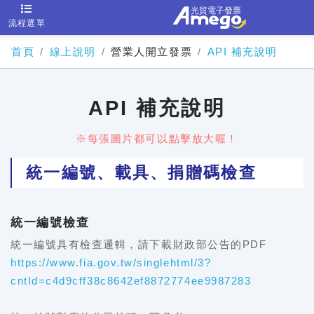
流程選單
首頁
線上說明
營業人開立發票
API 補充說明
API 補充說明
※每張圖片都可以點擊放大喔！
統一編號、載具、捐贈碼檢查
統一編號檢查
統一編號具有檢查邏輯，請下載財政部公告的PDF
https://www.fia.gov.tw/singlehtml/3?
cntId=c4d9cff38c8642ef8872774ee9987283