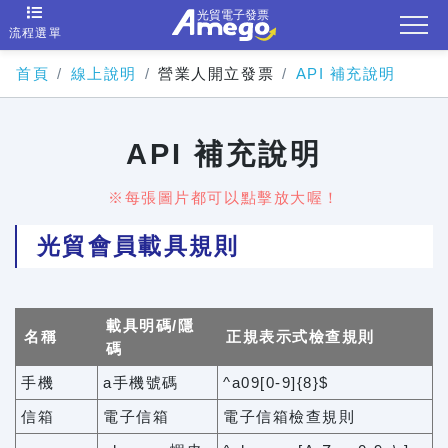
流程選單
首頁
線上說明
營業人開立發票
API 補充說明
API 補充說明
※每張圖片都可以點擊放大喔！
光貿會員載具規則
載具明碼/隱
名稱
正規表示式檢查規則
碼
手機
a手機號碼
^a09[0-9]{8}$
信箱
電子信箱
電子信箱檢查規則