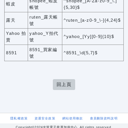
shopee_蝦皮
^shopee_[A-Za-z0-9_\.]
蝦皮
帳號
{5,30}$
ruten_露天帳
露天
^ruten_[a-z0-9_\-]{4,24}$
號
Yahoo 拍
yahoo_Y拍代
^yahoo_[Yy][0-9]{10}$
賣
號
8591_買家編
8591
^8591_\d{5,7}$
號
回上頁
隱私權政策
資通安全政策
網站使用條款
會員刪除資料說明
Copyright©2024光貿電子發票加值中心. All rights reserved.