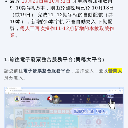
若於
10月20日至10月31日
才申請增加和取用
9–10期字軌5本，則由於國稅局已於 10月18日
（或19日） 完成11–12期字軌的自動配號（共
10本），新增的5本字軌 不會自動納入 下期配
號，
需人工再次操作11-12期新增的本數取號作
業
。
1.前往電子發票整合服務平台(簡稱大平台)
請您前往
電子發票整合服務平台
，選擇登入，並以
營業人
身分進入。