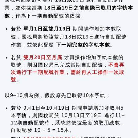
業，並依據當期
18日至19日之前實際已取用的字軌本
數
，作為下一期自動配號的依據。
若於
單月1日至雙月19日
期間操作增加本數取
號，國稅局將於該雙月18日或19日進行自動配號
作業，並依此配發
下一期完整的字軌本數
。
若於
雙月20日至月底
才再操作增加字軌本數的
取號，則因國稅局已完成當期自動配號，
不會再
次進行下一期配號作業
，需於再人工操作一次取
號
。
以9–10期為例，假設原先已取得10本字軌：
若於 9月1日至10月19日 期間申請增加並取用5
本字軌，則國稅局於 10月18日至19日 進行11–
12期自動配號時，系統將依據最新的取用總數，
自動配發 10 + 5 = 15本。