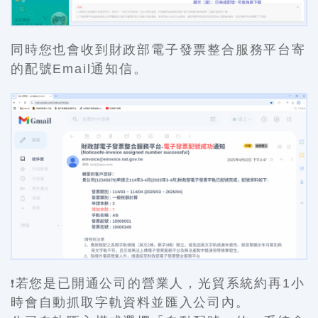
同時您也會收到財政部電子發票整合服務平台寄
的
配號Email通知信。
若您是已開通公司的營業人，光貿系統約再1小
❗
時會自動抓取字軌資料並匯入公司內。