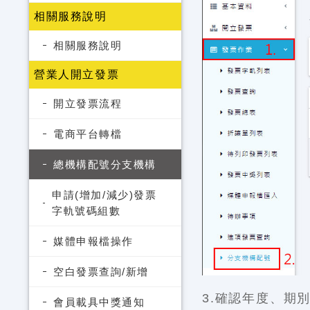
相關服務說明
相關服務說明
營業人開立發票
開立發票流程
電商平台轉檔
總機構配號分支機構
申請(增加/減少)發票
字軌號碼組數
媒體申報檔操作
空白發票查詢/新增
3.確認年度、期
會員載具中獎通知