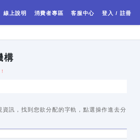
線上說明
消費者專區
客服中心
登入 / 註冊
機構
喔！
現資訊，找到您欲分配的字軌，點選操作進去分